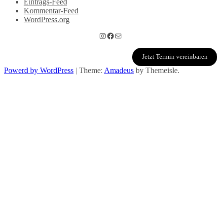
Eintrags-Feed
Kommentar-Feed
WordPress.org
Instagram
Facebook
E-Mail
Jetzt Termin vereinbaren
Powerd by WordPress
|
Theme:
Amadeus
by Themeisle.